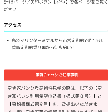
計16ページ／矢印ボタン【↩↪】で各ページをご覧く
ださい
アクセス
鳥羽マリンターミナルから市営定期船で約13分、
菅島定期船乗り場から徒歩約6分
事前チェック ご注意事項
空き家バンク登録物件見学の際は、以下の【空
き家バンク利用希望申込書（様式第８号）】と
【誓約書様式第９号】を、ご提出いただきま